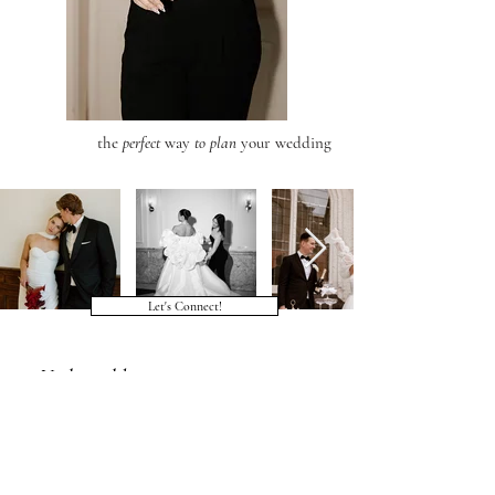
the
perfect
way
to plan
your wedding
Let's Connect!
Veelgestelde vragen