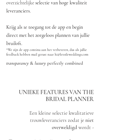
overzichtelijke
selectie van hoge kwaliteit
leveranciers.
Krijg als 1e toegang tot de app en begin
direct met het zorgeloos plannen van jullie
bruiloft.
*We zijn de app continu aan het verbeteren, dus als jullie
feedback hebben mail gerust naar
hi@letoileweddings.com
transparancy
&
luxury
perfectly combined
UNIEKE FEATURES VAN THE
BRIDAL PLANNER
Een kleine selectie kwalitatieve
trouwleveranciers zodat je
niet
overweldigd
wordt -