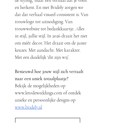
de styling, maar een verhaal dat je voelt 
en herkent. En met Bridely zorgen we 
dat dat verhaal visueel consistent is. Van 
trouwlogo tot uitnodiging. Van 
trouwwebsite tot bedankkaartje. Alles 
in stijl, jullie stijl.
 In
 2026 draait het niet 
om méér decor. Het draait om de juiste 
keuzes. Met aandacht. Met karakter. 
Met een duidelijk ‘dit zijn wij’.
Benieuwd hoe jouw stijl zich vertaalt 
naar een uniek totaalplaatje?
Bekijk de mogelijkheden op 
www.letoileweddings.com
 of ontdek 
unieke en persoonlijke designs op 
www.bridely.nl
GET TO KNOW MORE