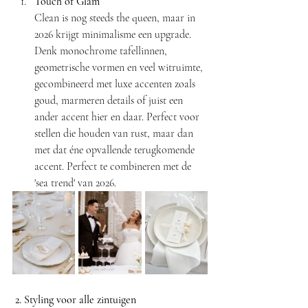
Touch of Glam
Clean is nog steeds the queen, maar in 
2026 krijgt minimalisme een upgrade. 
Denk monochrome tafellinnen, 
geometrische vormen en veel witruimte, 
gecombineerd met luxe accenten zoals 
goud, marmeren details of juist een 
ander accent hier en daar. Perfect voor 
stellen die houden van rust, maar dan 
met dat éne opvallende terugkomende 
accent. Perfect te combineren met de 
'sea trend' van 2026.
 2. Styling voor alle zintuigen