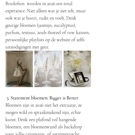
Bruiloften  worden in 2026 een total 
experience. Niet alleen wat je ziet telt, maar 
ook wat je hoort, ruikt en voelt. Denk 
geurige bloemen (jasmijn, eucalyptus), 
parfum, textuur, zoals fluweel of ruw katoen, 
persoonlijke playlists op de website of zelfs 
uitnodigingen met geur.
 3. Statement bloemen: Bigger is Better
Bloemen zijn in 2026 niet het extraatje, ze 
mogen wild en spraakmakend zijn, echte 
kunst. Denk een plafond vol hangende 
bloemen, een bloemenwand als backdrop 
voor jullie ceremonie, of asymmetrische 