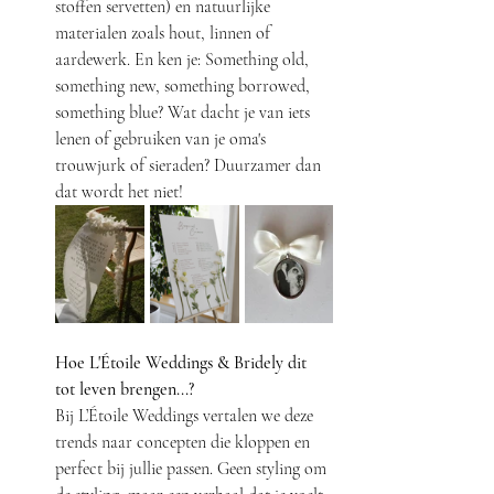
stoffen servetten) en natuurlijke 
materialen zoals hout, linnen of 
aardewerk. 
En ken je: Something old, 
something new, something borrowed, 
something blue? Wat dacht je van iets 
lenen of gebruiken van je oma's 
trouwjurk of sieraden? Duurzamer dan 
dat wordt het niet!
Hoe L'Étoile Weddings & Bridely dit 
tot leven brengen...?
Bij L’Étoile Weddings vertalen we deze 
trends naar concepten die kloppen en 
perfect bij jullie passen. Geen styling om 