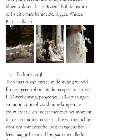
bloemstukken die eruitzien alsof de natuur 
zélf zich ermee bemoeide. Bigger. Wilder. 
Better. Like art.
Tech met stijl
Tech maakt zijn entree in de styling wereld. 
En nee, geen robots bij de receptie, maar wél 
LED-verlichting, projecties, AR-ervaringen 
en mood control via slimme lampen. Je 
trouwlocatie verandert mee met het moment: 
bij de ceremonie mooie zachte warme lichten 
voor een romantische look en tijdens het 
feest mag je helemaal los gaan met allerlei 