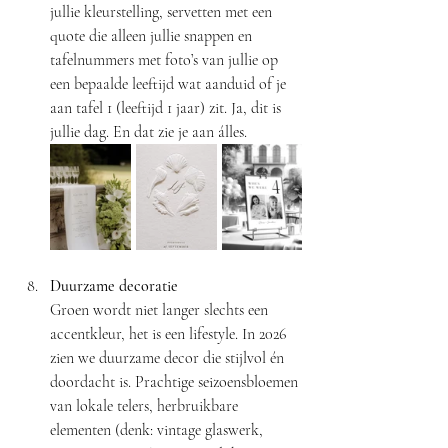
jullie kleurstelling, servetten met een 
quote die alleen jullie snappen en 
tafelnummers met foto’s van jullie op 
een bepaalde leeftijd wat aanduid of je 
aan tafel 1 (leeftijd 1 jaar) zit. Ja, dit is 
jullie dag. En dat zie je aan álles.
Duurzame decoratie
Groen wordt niet langer slechts een 
accentkleur, het is een lifestyle. In 2026 
zien we duurzame decor die stijlvol én 
doordacht is. Prachtige seizoensbloemen 
van lokale telers, herbruikbare 
elementen (denk: vintage glaswerk, 